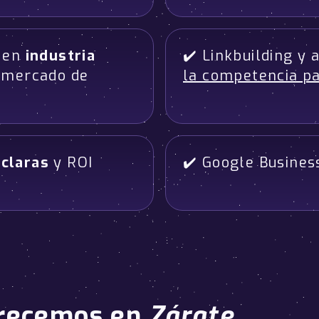
a en
industria
✔️ Linkbuilding y
 mercado de
la competencia pa
 claras
y ROI
✔️ Google Busines
recemos en
Zárate