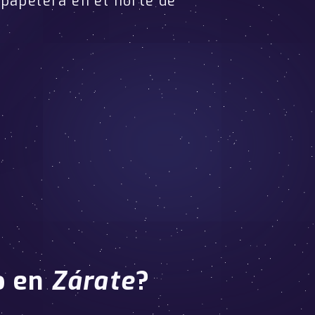
 papelera en el norte de
o
en
Zárate
?