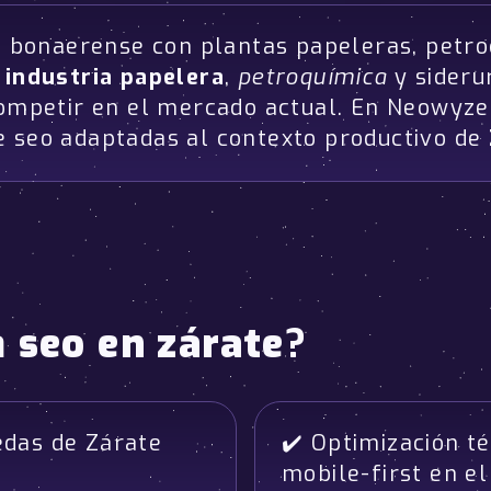
te bonaerense con plantas papeleras, petro
e
industria papelera
,
petroquímica
y sideru
 competir en el mercado actual. En Neowyz
e seo adaptadas al contexto productivo de
a
seo en zárate
?
das de Zárate
✔️ Optimización té
mobile-first en e