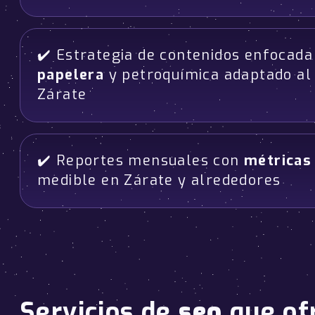
✔️ Estrategia de contenidos enfocad
papelera
y petroquímica adaptado al
Zárate
✔️ Reportes mensuales con
métricas
medible en Zárate y alrededores
Servicios de
seo
que of