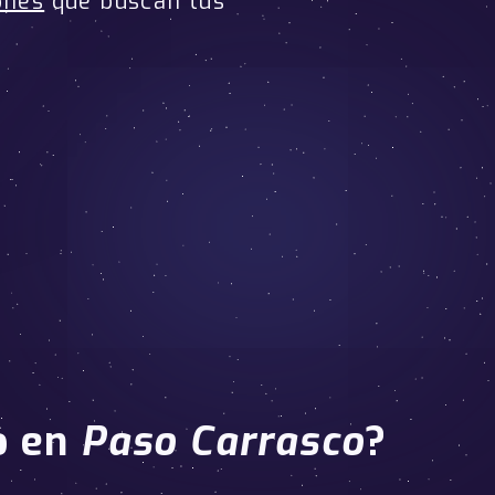
ones
que buscan tus
o
en
Paso Carrasco
?