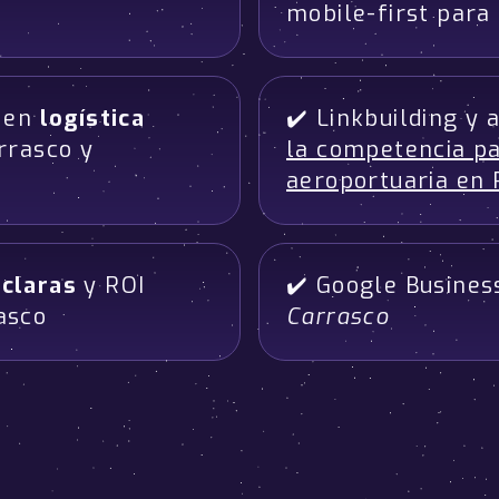
mobile-first para
a en
logística
✔️ Linkbuilding y
rrasco y
la competencia pa
aeroportuaria en 
 claras
y ROI
✔️ Google Busines
asco
Carrasco