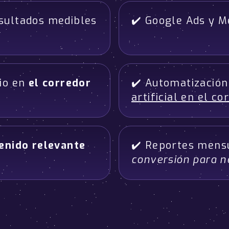
sultados medibles
✔️ Google Ads y 
cio en
el corredor
✔️ Automatizació
artificial en el c
enido relevante
✔️ Reportes mens
conversión para n