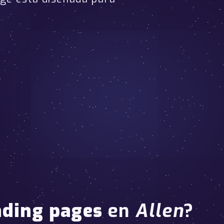
nding pages
en
Allen
?