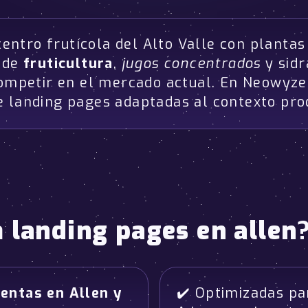
 centro frutícola del Alto Valle con plant
s de
fruticultura
,
jugos concentrados
y sidr
 competir en el mercado actual. En Neowyz
e landing pages adaptadas al contexto pro
a
landing pages en allen
entas en Allen y
✔️ Optimizadas p