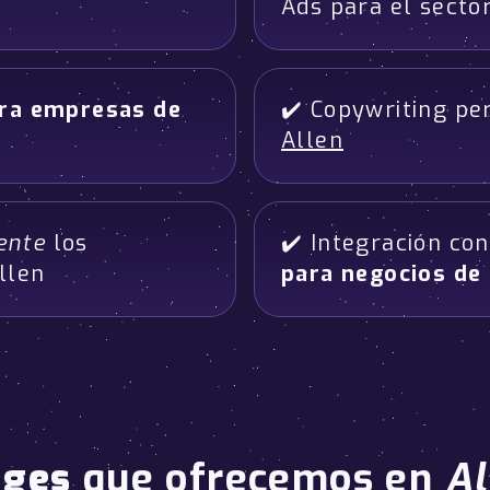
Ads para el sector
ara empresas de
✔️ Copywriting pe
Allen
ente
los
✔️ Integración co
llen
para negocios de
ages
que ofrecemos en
Al