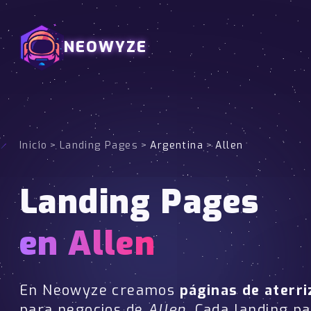
NEOWYZE
Inicio
>
Landing Pages
>
Argentina
>
Allen
Landing Pages
en Allen
En Neowyze creamos
páginas de aterri
para negocios de
Allen
. Cada landing p