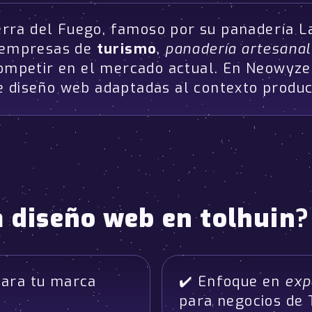
ierra del Fuego, famoso por su panadería L
s empresas de
turismo
,
panadería artesanal
 competir en el mercado actual. En Neowyz
e diseño web adaptadas al contexto produ
a
diseño web en tolhuin
?
ara tu marca
✔️ Enfoque en
exp
para negocios de 