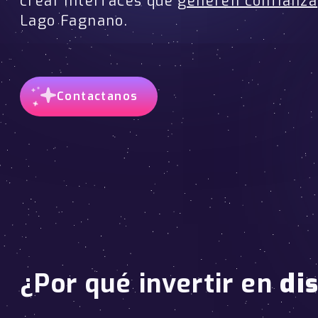
crear interfaces que
generen confianza
Lago Fagnano.
Contactanos
¿Por qué invertir en
di