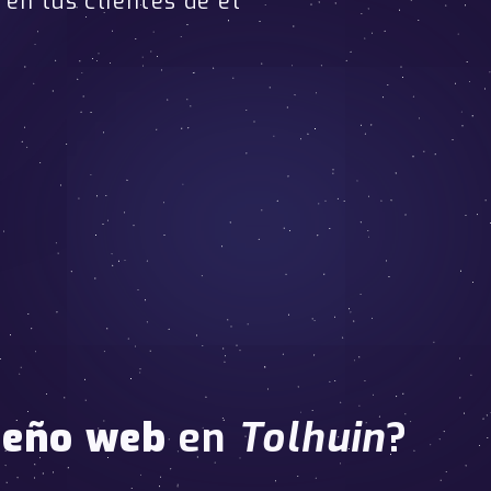
en tus clientes de el
seño web
en
Tolhuin
?