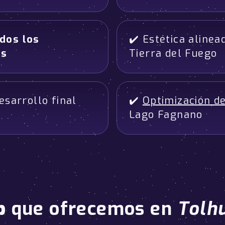
dos los
✔️ Estética aline
es
Tierra del Fuego
esarrollo final
✔️
Optimización de
Lago Fagnano
b
que ofrecemos en
Tolh