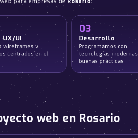
o web para empresas de
Rosario
:
03
o UX/UI
Desarrollo
 wireframes y
Programamos con
pos centrados en el
tecnologías modernas
buenas prácticas
oyecto web en Rosario