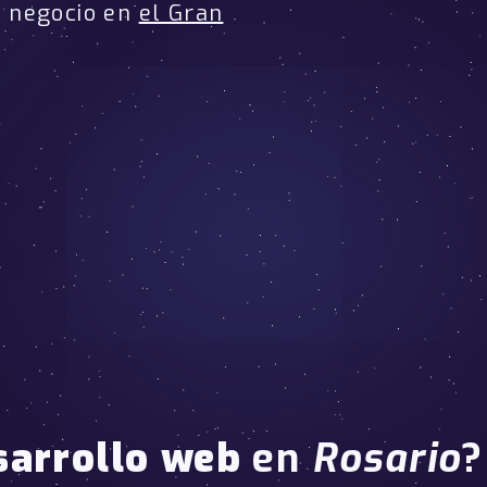
u negocio en
el Gran
sarrollo web
en
Rosario
?