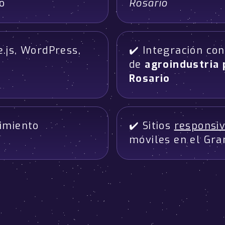
o
Rosario
.js, WordPress,
✔️ Integración co
de
agroindustria 
Rosario
imiento
✔️ Sitios
responsi
o
móviles en el Gra