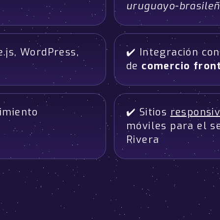
uruguayo-brasile
.js, WordPress,
✔️ Integración co
de
comercio front
imiento
✔️ Sitios
responsi
móviles para el s
Rivera