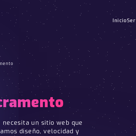
Inicio
Ser
amento
acramento
o
necesita un sitio web que
namos diseño, velocidad y