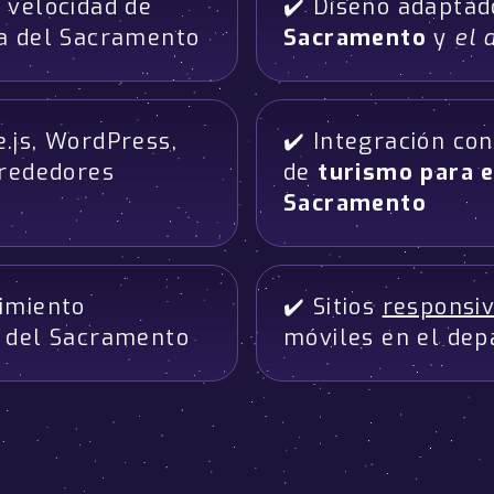
 velocidad de
✔️ Diseño adapta
ia del Sacramento
Sacramento
y
el 
.js, WordPress,
✔️ Integración co
lrededores
de
turismo para e
Sacramento
imiento
✔️ Sitios
responsi
a del Sacramento
móviles en el dep