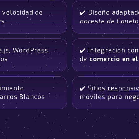
 velocidad de
✔️ Diseño adapta
es
noreste de Canel
.js, WordPress,
✔️ Integración co
cos
de
comercio en e
imiento
✔️ Sitios
responsi
arros Blancos
móviles para neg