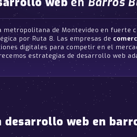
sarrollo web
en
Barros B
a metropolitana de Montevideo en fuerte cr
tégica por Ruta 8. Las empresas de
comerc
ciones digitales para competir en el merc
recemos estrategias de desarrollo web ada
a
desarrollo web en barr